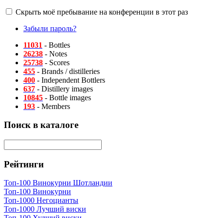
Скрыть моё пребывание на конференции в этот раз
Забыли пароль?
11031
- Bottles
26238
- Notes
25738
- Scores
455
- Brands / distilleries
400
- Independent Bottlers
637
- Distillery images
10845
- Bottle images
193
- Members
Поиск в каталоге
Рейтинги
Топ-100 Винокурни Шотландии
Топ-100 Винокурни
Топ-1000 Негоцианты
Топ-1000 Лучший виски
Топ-100 Худший виски