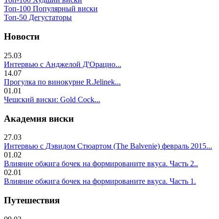
Топ-100 Популярный виски
Топ-50 Дегустаторы
Новости
25.03
Интервью с Анджелой Д'Орацио...
14.07
Прогулка по винокурне R.Jelinek...
01.01
Чешский виски: Gold Cock...
Академия виски
27.03
Интервью с Дэвидом Стюартом (The Balvenie) февраль 2015...
01.02
Влияние обжига бочек на формированите вкуса. Часть 2..
02.01
Влияние обжига бочек на формированите вкуса. Часть 1.
Путешествия