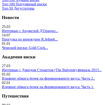
Топ-100 Популярный виски
Топ-50 Дегустаторы
Новости
25.03
Интервью с Анджелой Д'Орацио...
14.07
Прогулка по винокурне R.Jelinek...
01.01
Чешский виски: Gold Cock...
Академия виски
27.03
Интервью с Дэвидом Стюартом (The Balvenie) февраль 2015...
01.02
Влияние обжига бочек на формированите вкуса. Часть 2..
02.01
Влияние обжига бочек на формированите вкуса. Часть 1.
Путешествия