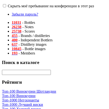
Скрыть моё пребывание на конференции в этот раз
Забыли пароль?
11031
- Bottles
26238
- Notes
25738
- Scores
455
- Brands / distilleries
400
- Independent Bottlers
637
- Distillery images
10845
- Bottle images
193
- Members
Поиск в каталоге
Рейтинги
Топ-100 Винокурни Шотландии
Топ-100 Винокурни
Топ-1000 Негоцианты
Топ-1000 Лучший виски
Топ-100 Худший виски