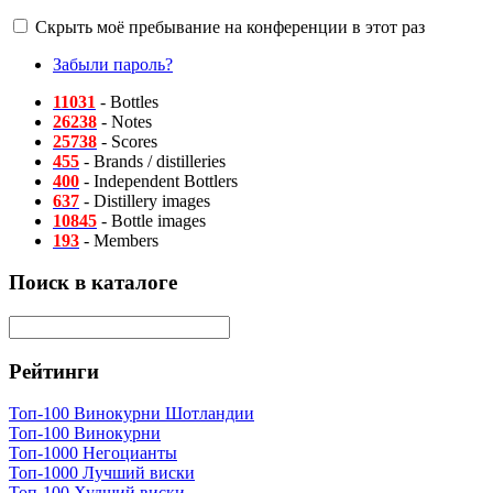
Скрыть моё пребывание на конференции в этот раз
Забыли пароль?
11031
- Bottles
26238
- Notes
25738
- Scores
455
- Brands / distilleries
400
- Independent Bottlers
637
- Distillery images
10845
- Bottle images
193
- Members
Поиск в каталоге
Рейтинги
Топ-100 Винокурни Шотландии
Топ-100 Винокурни
Топ-1000 Негоцианты
Топ-1000 Лучший виски
Топ-100 Худший виски