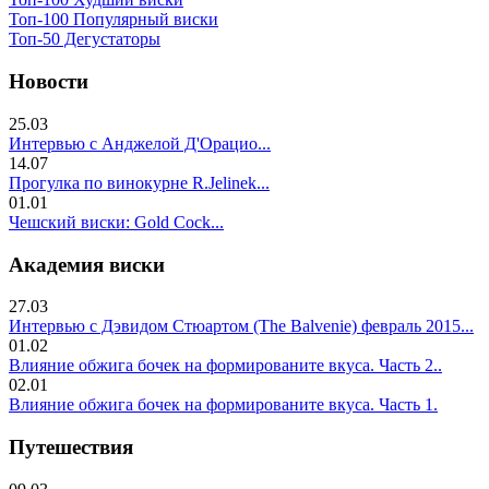
Топ-100 Популярный виски
Топ-50 Дегустаторы
Новости
25.03
Интервью с Анджелой Д'Орацио...
14.07
Прогулка по винокурне R.Jelinek...
01.01
Чешский виски: Gold Cock...
Академия виски
27.03
Интервью с Дэвидом Стюартом (The Balvenie) февраль 2015...
01.02
Влияние обжига бочек на формированите вкуса. Часть 2..
02.01
Влияние обжига бочек на формированите вкуса. Часть 1.
Путешествия