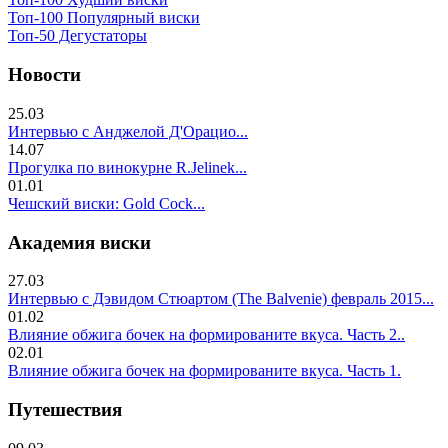
Топ-100 Популярный виски
Топ-50 Дегустаторы
Новости
25.03
Интервью с Анджелой Д'Орацио...
14.07
Прогулка по винокурне R.Jelinek...
01.01
Чешский виски: Gold Cock...
Академия виски
27.03
Интервью с Дэвидом Стюартом (The Balvenie) февраль 2015...
01.02
Влияние обжига бочек на формированите вкуса. Часть 2..
02.01
Влияние обжига бочек на формированите вкуса. Часть 1.
Путешествия