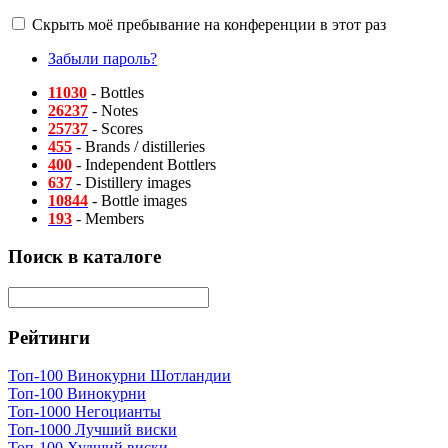
Скрыть моё пребывание на конференции в этот раз
Забыли пароль?
11030
- Bottles
26237
- Notes
25737
- Scores
455
- Brands / distilleries
400
- Independent Bottlers
637
- Distillery images
10844
- Bottle images
193
- Members
Поиск в каталоге
Рейтинги
Топ-100 Винокурни Шотландии
Топ-100 Винокурни
Топ-1000 Негоцианты
Топ-1000 Лучший виски
Топ-100 Худший виски