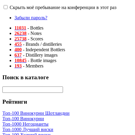
Скрыть моё пребывание на конференции в этот раз
Забыли пароль?
11031
- Bottles
26238
- Notes
25738
- Scores
455
- Brands / distilleries
400
- Independent Bottlers
637
- Distillery images
10845
- Bottle images
193
- Members
Поиск в каталоге
Рейтинги
Топ-100 Винокурни Шотландии
Топ-100 Винокурни
Топ-1000 Негоцианты
Топ-1000 Лучший виски
Топ-100 Худший виски