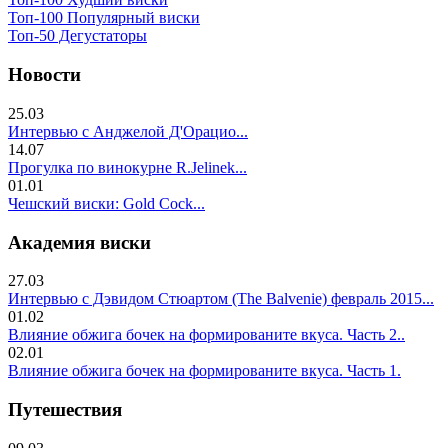
Топ-100 Популярный виски
Топ-50 Дегустаторы
Новости
25.03
Интервью с Анджелой Д'Орацио...
14.07
Прогулка по винокурне R.Jelinek...
01.01
Чешский виски: Gold Cock...
Академия виски
27.03
Интервью с Дэвидом Стюартом (The Balvenie) февраль 2015...
01.02
Влияние обжига бочек на формированите вкуса. Часть 2..
02.01
Влияние обжига бочек на формированите вкуса. Часть 1.
Путешествия