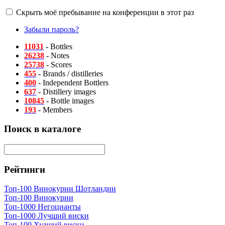
Скрыть моё пребывание на конференции в этот раз
Забыли пароль?
11031
- Bottles
26238
- Notes
25738
- Scores
455
- Brands / distilleries
400
- Independent Bottlers
637
- Distillery images
10845
- Bottle images
193
- Members
Поиск в каталоге
Рейтинги
Топ-100 Винокурни Шотландии
Топ-100 Винокурни
Топ-1000 Негоцианты
Топ-1000 Лучший виски
Топ-100 Худший виски