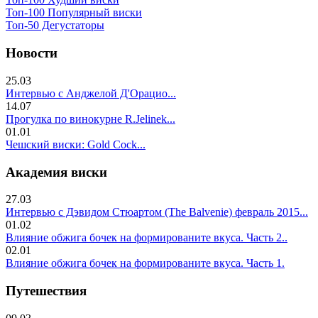
Топ-100 Популярный виски
Топ-50 Дегустаторы
Новости
25.03
Интервью с Анджелой Д'Орацио...
14.07
Прогулка по винокурне R.Jelinek...
01.01
Чешский виски: Gold Cock...
Академия виски
27.03
Интервью с Дэвидом Стюартом (The Balvenie) февраль 2015...
01.02
Влияние обжига бочек на формированите вкуса. Часть 2..
02.01
Влияние обжига бочек на формированите вкуса. Часть 1.
Путешествия