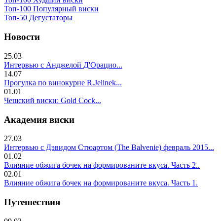
Топ-100 Популярный виски
Топ-50 Дегустаторы
Новости
25.03
Интервью с Анджелой Д'Орацио...
14.07
Прогулка по винокурне R.Jelinek...
01.01
Чешский виски: Gold Cock...
Академия виски
27.03
Интервью с Дэвидом Стюартом (The Balvenie) февраль 2015...
01.02
Влияние обжига бочек на формированите вкуса. Часть 2..
02.01
Влияние обжига бочек на формированите вкуса. Часть 1.
Путешествия