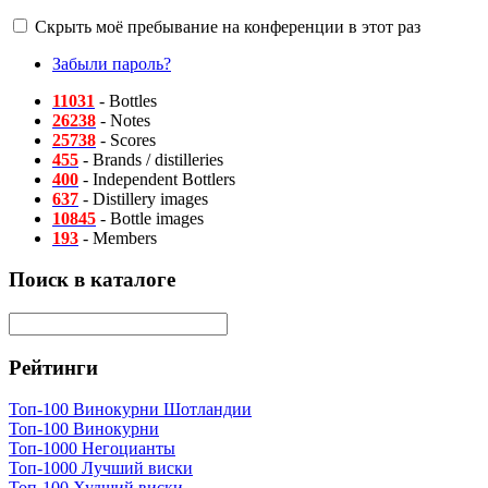
Скрыть моё пребывание на конференции в этот раз
Забыли пароль?
11031
- Bottles
26238
- Notes
25738
- Scores
455
- Brands / distilleries
400
- Independent Bottlers
637
- Distillery images
10845
- Bottle images
193
- Members
Поиск в каталоге
Рейтинги
Топ-100 Винокурни Шотландии
Топ-100 Винокурни
Топ-1000 Негоцианты
Топ-1000 Лучший виски
Топ-100 Худший виски