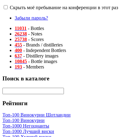
Скрыть моё пребывание на конференции в этот раз
Забыли пароль?
11031
- Bottles
26238
- Notes
25738
- Scores
455
- Brands / distilleries
400
- Independent Bottlers
637
- Distillery images
10845
- Bottle images
193
- Members
Поиск в каталоге
Рейтинги
Топ-100 Винокурни Шотландии
Топ-100 Винокурни
Топ-1000 Негоцианты
Топ-1000 Лучший виски
Топ-100 Худший виски