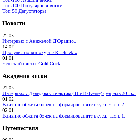
Топ-100 Популярный виски
Топ-50 Дегустаторы
Новости
25.03
Интервью с Анджелой Д'Орацио...
14.07
Прогулка по винокурне R.Jelinek...
01.01
Чешский виски: Gold Cock...
Академия виски
27.03
Интервью с Дэвидом Стюартом (The Balvenie) февраль 2015...
01.02
Влияние обжига бочек на формированите вкуса. Часть 2..
02.01
Влияние обжига бочек на формированите вкуса. Часть 1.
Путешествия