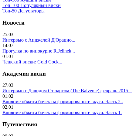
Топ-100 Популярный виски
Топ-50 Дегустаторы
Новости
25.03
Интервью с Анджелой Д'Орацио...
14.07
Прогулка по винокурне R.Jelinek...
01.01
Чешский виски: Gold Cock...
Академия виски
27.03
Интервью с Дэвидом Стюартом (The Balvenie) февраль 2015...
01.02
Влияние обжига бочек на формированите вкуса. Часть 2..
02.01
Влияние обжига бочек на формированите вкуса. Часть 1.
Путешествия