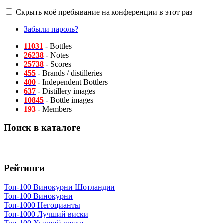
Скрыть моё пребывание на конференции в этот раз
Забыли пароль?
11031
- Bottles
26238
- Notes
25738
- Scores
455
- Brands / distilleries
400
- Independent Bottlers
637
- Distillery images
10845
- Bottle images
193
- Members
Поиск в каталоге
Рейтинги
Топ-100 Винокурни Шотландии
Топ-100 Винокурни
Топ-1000 Негоцианты
Топ-1000 Лучший виски
Топ-100 Худший виски