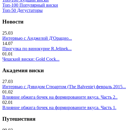
Топ-100 Популярный виски
Топ-50 Дегустаторы
Новости
25.03
Интервью с Анджелой Д'Орацио...
14.07
Прогулка по винокурне R.Jelinek...
01.01
Чешский виски: Gold Cock...
Академия виски
27.03
Интервью с Дэвидом Стюартом (The Balvenie) февраль 2015...
01.02
Влияние обжига бочек на формированите вкуса. Часть 2..
02.01
Влияние обжига бочек на формированите вкуса. Часть 1.
Путешествия