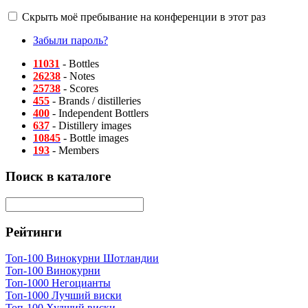
Скрыть моё пребывание на конференции в этот раз
Забыли пароль?
11031
- Bottles
26238
- Notes
25738
- Scores
455
- Brands / distilleries
400
- Independent Bottlers
637
- Distillery images
10845
- Bottle images
193
- Members
Поиск в каталоге
Рейтинги
Топ-100 Винокурни Шотландии
Топ-100 Винокурни
Топ-1000 Негоцианты
Топ-1000 Лучший виски
Топ-100 Худший виски