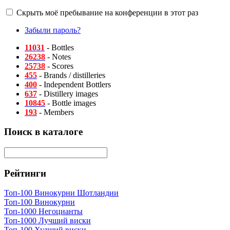
Скрыть моё пребывание на конференции в этот раз
Забыли пароль?
11031
- Bottles
26238
- Notes
25738
- Scores
455
- Brands / distilleries
400
- Independent Bottlers
637
- Distillery images
10845
- Bottle images
193
- Members
Поиск в каталоге
Рейтинги
Топ-100 Винокурни Шотландии
Топ-100 Винокурни
Топ-1000 Негоцианты
Топ-1000 Лучший виски
Топ-100 Худший виски