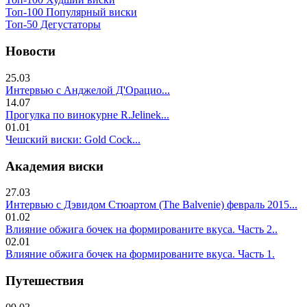
Топ-100 Популярный виски
Топ-50 Дегустаторы
Новости
25.03
Интервью с Анджелой Д'Орацио...
14.07
Прогулка по винокурне R.Jelinek...
01.01
Чешский виски: Gold Cock...
Академия виски
27.03
Интервью с Дэвидом Стюартом (The Balvenie) февраль 2015...
01.02
Влияние обжига бочек на формированите вкуса. Часть 2..
02.01
Влияние обжига бочек на формированите вкуса. Часть 1.
Путешествия