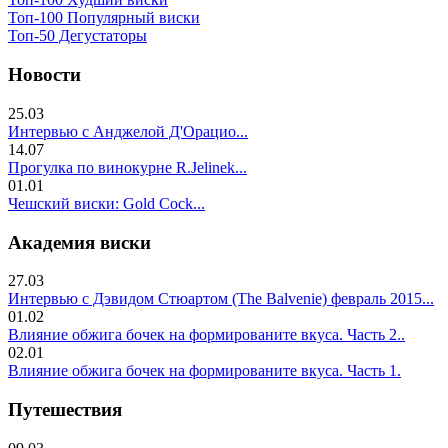
Топ-100 Популярный виски
Топ-50 Дегустаторы
Новости
25.03
Интервью с Анджелой Д'Орацио...
14.07
Прогулка по винокурне R.Jelinek...
01.01
Чешский виски: Gold Cock...
Академия виски
27.03
Интервью с Дэвидом Стюартом (The Balvenie) февраль 2015...
01.02
Влияние обжига бочек на формированите вкуса. Часть 2..
02.01
Влияние обжига бочек на формированите вкуса. Часть 1.
Путешествия