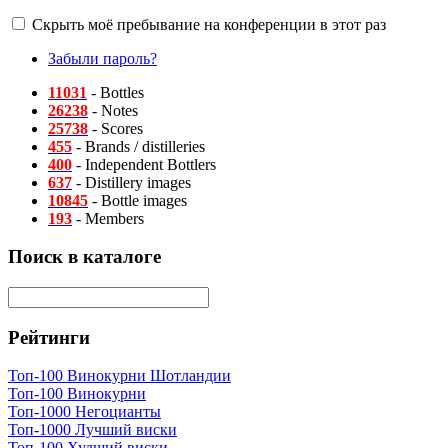
Скрыть моё пребывание на конференции в этот раз
Забыли пароль?
11031
- Bottles
26238
- Notes
25738
- Scores
455
- Brands / distilleries
400
- Independent Bottlers
637
- Distillery images
10845
- Bottle images
193
- Members
Поиск в каталоге
Рейтинги
Топ-100 Винокурни Шотландии
Топ-100 Винокурни
Топ-1000 Негоцианты
Топ-1000 Лучший виски
Топ-100 Худший виски