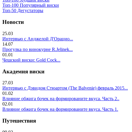
Топ-100 Популярный виски
Топ-50 Дегустаторы
Новости
25.03
Интервью с Анджелой Д'Орацио...
14.07
Прогулка по винокурне R.Jelinek...
01.01
Чешский виски: Gold Cock...
Академия виски
27.03
Интервью с Дэвидом Стюартом (The Balvenie) февраль 2015...
01.02
Влияние обжига бочек на формированите вкуса. Часть 2..
02.01
Влияние обжига бочек на формированите вкуса. Часть 1.
Путешествия