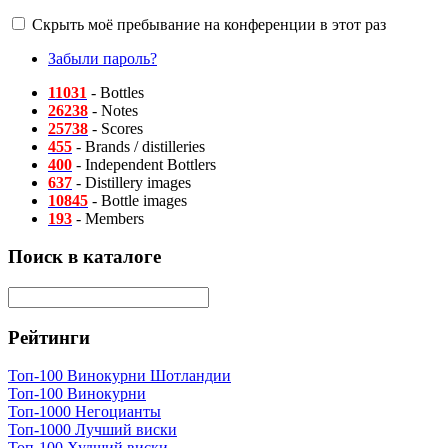
Скрыть моё пребывание на конференции в этот раз
Забыли пароль?
11031
- Bottles
26238
- Notes
25738
- Scores
455
- Brands / distilleries
400
- Independent Bottlers
637
- Distillery images
10845
- Bottle images
193
- Members
Поиск в каталоге
Рейтинги
Топ-100 Винокурни Шотландии
Топ-100 Винокурни
Топ-1000 Негоцианты
Топ-1000 Лучший виски
Топ-100 Худший виски