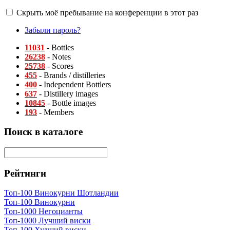
Скрыть моё пребывание на конференции в этот раз
Забыли пароль?
11031
- Bottles
26238
- Notes
25738
- Scores
455
- Brands / distilleries
400
- Independent Bottlers
637
- Distillery images
10845
- Bottle images
193
- Members
Поиск в каталоге
Рейтинги
Топ-100 Винокурни Шотландии
Топ-100 Винокурни
Топ-1000 Негоцианты
Топ-1000 Лучший виски
Топ-100 Худший виски