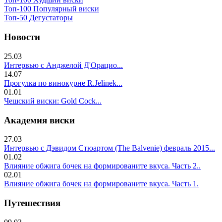
Топ-100 Популярный виски
Топ-50 Дегустаторы
Новости
25.03
Интервью с Анджелой Д'Орацио...
14.07
Прогулка по винокурне R.Jelinek...
01.01
Чешский виски: Gold Cock...
Академия виски
27.03
Интервью с Дэвидом Стюартом (The Balvenie) февраль 2015...
01.02
Влияние обжига бочек на формированите вкуса. Часть 2..
02.01
Влияние обжига бочек на формированите вкуса. Часть 1.
Путешествия