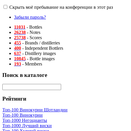
Скрыть моё пребывание на конференции в этот раз
Забыли пароль?
11031
- Bottles
26238
- Notes
25738
- Scores
455
- Brands / distilleries
400
- Independent Bottlers
637
- Distillery images
10845
- Bottle images
193
- Members
Поиск в каталоге
Рейтинги
Топ-100 Винокурни Шотландии
Топ-100 Винокурни
Топ-1000 Негоцианты
Топ-1000 Лучший виски
Топ-100 Худший виски