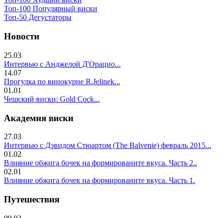
Топ-100 Популярный виски
Топ-50 Дегустаторы
Новости
25.03
Интервью с Анджелой Д'Орацио...
14.07
Прогулка по винокурне R.Jelinek...
01.01
Чешский виски: Gold Cock...
Академия виски
27.03
Интервью с Дэвидом Стюартом (The Balvenie) февраль 2015...
01.02
Влияние обжига бочек на формированите вкуса. Часть 2..
02.01
Влияние обжига бочек на формированите вкуса. Часть 1.
Путешествия