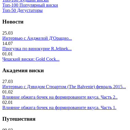
Топ-100 Популярный виски
Топ-50 Дегустаторы
Новости
25.03
Интервью с Анджелой Д'Орацио...
14.07
Прогулка по винокурне R.Jelinek...
01.01
Чешский виски: Gold Cock...
Академия виски
27.03
Интервью с Дэвидом Стюартом (The Balvenie) февраль 2015...
01.02
Влияние обжига бочек на формированите вкуса. Часть 2..
02.01
Влияние обжига бочек на формированите вкуса. Часть 1.
Путешествия