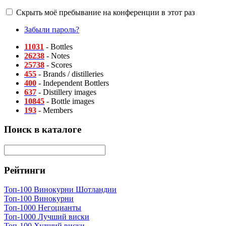
Скрыть моё пребывание на конференции в этот раз
Забыли пароль?
11031
- Bottles
26238
- Notes
25738
- Scores
455
- Brands / distilleries
400
- Independent Bottlers
637
- Distillery images
10845
- Bottle images
193
- Members
Поиск в каталоге
Рейтинги
Топ-100 Винокурни Шотландии
Топ-100 Винокурни
Топ-1000 Негоцианты
Топ-1000 Лучший виски
Топ-100 Худший виски