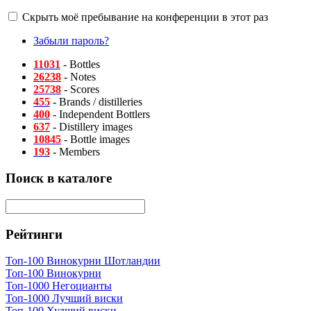
Скрыть моё пребывание на конференции в этот раз
Забыли пароль?
11031
- Bottles
26238
- Notes
25738
- Scores
455
- Brands / distilleries
400
- Independent Bottlers
637
- Distillery images
10845
- Bottle images
193
- Members
Поиск в каталоге
Рейтинги
Топ-100 Винокурни Шотландии
Топ-100 Винокурни
Топ-1000 Негоцианты
Топ-1000 Лучший виски
Топ-100 Худший виски