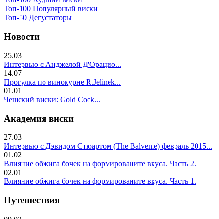
Топ-100 Популярный виски
Топ-50 Дегустаторы
Новости
25.03
Интервью с Анджелой Д'Орацио...
14.07
Прогулка по винокурне R.Jelinek...
01.01
Чешский виски: Gold Cock...
Академия виски
27.03
Интервью с Дэвидом Стюартом (The Balvenie) февраль 2015...
01.02
Влияние обжига бочек на формированите вкуса. Часть 2..
02.01
Влияние обжига бочек на формированите вкуса. Часть 1.
Путешествия