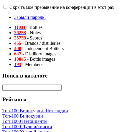
Скрыть моё пребывание на конференции в этот раз
Забыли пароль?
11031
- Bottles
26238
- Notes
25738
- Scores
455
- Brands / distilleries
400
- Independent Bottlers
637
- Distillery images
10845
- Bottle images
193
- Members
Поиск в каталоге
Рейтинги
Топ-100 Винокурни Шотландии
Топ-100 Винокурни
Топ-1000 Негоцианты
Топ-1000 Лучший виски
Топ-100 Худший виски