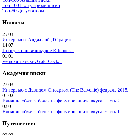
Топ-100 Популярный виски
Топ-50 Дегустаторы
Новости
25.03
Интервью с Анджелой Д'Орацио...
14.07
Прогулка по винокурне R.Jelinek...
01.01
Чешский виски: Gold Cock...
Академия виски
27.03
Интервью с Дэвидом Стюартом (The Balvenie) февраль 2015...
01.02
Влияние обжига бочек на формированите вкуса. Часть 2..
02.01
Влияние обжига бочек на формированите вкуса. Часть 1.
Путешествия