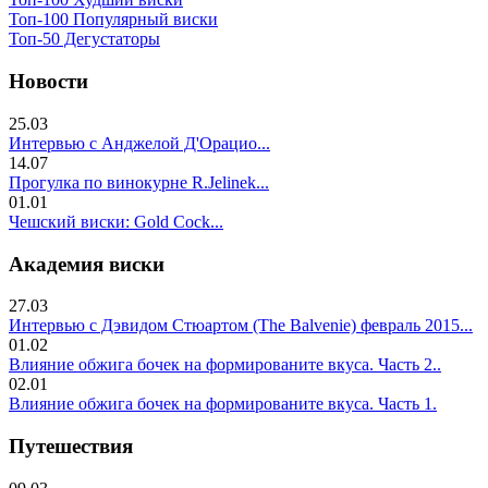
Топ-100 Популярный виски
Топ-50 Дегустаторы
Новости
25.03
Интервью с Анджелой Д'Орацио...
14.07
Прогулка по винокурне R.Jelinek...
01.01
Чешский виски: Gold Cock...
Академия виски
27.03
Интервью с Дэвидом Стюартом (The Balvenie) февраль 2015...
01.02
Влияние обжига бочек на формированите вкуса. Часть 2..
02.01
Влияние обжига бочек на формированите вкуса. Часть 1.
Путешествия