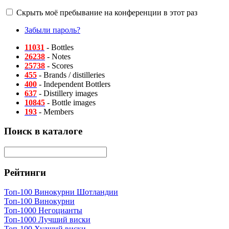
Скрыть моё пребывание на конференции в этот раз
Забыли пароль?
11031
- Bottles
26238
- Notes
25738
- Scores
455
- Brands / distilleries
400
- Independent Bottlers
637
- Distillery images
10845
- Bottle images
193
- Members
Поиск в каталоге
Рейтинги
Топ-100 Винокурни Шотландии
Топ-100 Винокурни
Топ-1000 Негоцианты
Топ-1000 Лучший виски
Топ-100 Худший виски