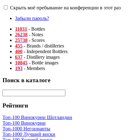
Скрыть моё пребывание на конференции в этот раз
Забыли пароль?
11031
- Bottles
26238
- Notes
25738
- Scores
455
- Brands / distilleries
400
- Independent Bottlers
637
- Distillery images
10845
- Bottle images
193
- Members
Поиск в каталоге
Рейтинги
Топ-100 Винокурни Шотландии
Топ-100 Винокурни
Топ-1000 Негоцианты
Топ-1000 Лучший виски
Топ-100 Худший виски