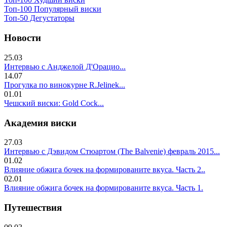
Топ-100 Популярный виски
Топ-50 Дегустаторы
Новости
25.03
Интервью с Анджелой Д'Орацио...
14.07
Прогулка по винокурне R.Jelinek...
01.01
Чешский виски: Gold Cock...
Академия виски
27.03
Интервью с Дэвидом Стюартом (The Balvenie) февраль 2015...
01.02
Влияние обжига бочек на формированите вкуса. Часть 2..
02.01
Влияние обжига бочек на формированите вкуса. Часть 1.
Путешествия