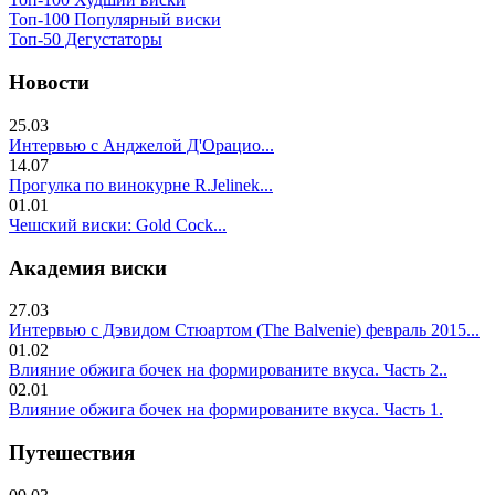
Топ-100 Популярный виски
Топ-50 Дегустаторы
Новости
25.03
Интервью с Анджелой Д'Орацио...
14.07
Прогулка по винокурне R.Jelinek...
01.01
Чешский виски: Gold Cock...
Академия виски
27.03
Интервью с Дэвидом Стюартом (The Balvenie) февраль 2015...
01.02
Влияние обжига бочек на формированите вкуса. Часть 2..
02.01
Влияние обжига бочек на формированите вкуса. Часть 1.
Путешествия