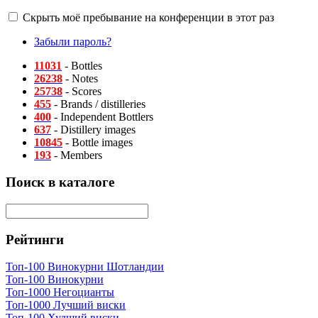
Скрыть моё пребывание на конференции в этот раз
Забыли пароль?
11031
- Bottles
26238
- Notes
25738
- Scores
455
- Brands / distilleries
400
- Independent Bottlers
637
- Distillery images
10845
- Bottle images
193
- Members
Поиск в каталоге
Рейтинги
Топ-100 Винокурни Шотландии
Топ-100 Винокурни
Топ-1000 Негоцианты
Топ-1000 Лучший виски
Топ-100 Худший виски