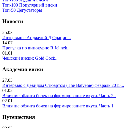
Топ-100 Популярный виски
Топ-50 Дегустаторы
Новости
25.03
Интервью с Анджелой Д'Орацио...
14.07
Прогулка по винокурне R.Jelinek...
01.01
Чешский виски: Gold Cock...
Академия виски
27.03
Интервью с Дэвидом Стюартом (The Balvenie) февраль 2015...
01.02
Влияние обжига бочек на формированите вкуса. Часть 2..
02.01
Влияние обжига бочек на формированите вкуса. Часть 1.
Путешествия