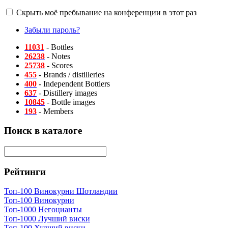
Скрыть моё пребывание на конференции в этот раз
Забыли пароль?
11031
- Bottles
26238
- Notes
25738
- Scores
455
- Brands / distilleries
400
- Independent Bottlers
637
- Distillery images
10845
- Bottle images
193
- Members
Поиск в каталоге
Рейтинги
Топ-100 Винокурни Шотландии
Топ-100 Винокурни
Топ-1000 Негоцианты
Топ-1000 Лучший виски
Топ-100 Худший виски