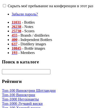
Скрыть моё пребывание на конференции в этот раз
Забыли пароль?
11031
- Bottles
26238
- Notes
25738
- Scores
455
- Brands / distilleries
400
- Independent Bottlers
637
- Distillery images
10845
- Bottle images
193
- Members
Поиск в каталоге
Рейтинги
Топ-100 Винокурни Шотландии
Топ-100 Винокурни
Топ-1000 Негоцианты
Топ-1000 Лучший виски
Топ-100 Худший виски