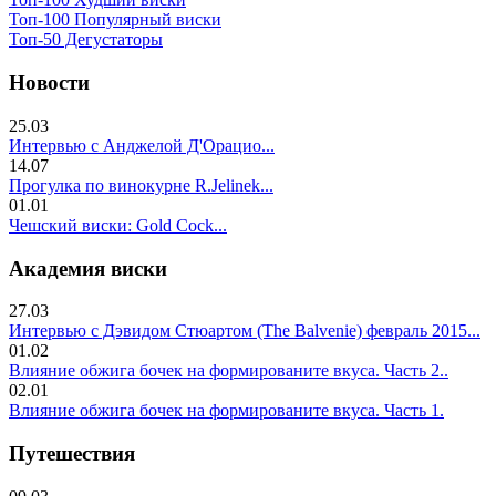
Топ-100 Популярный виски
Топ-50 Дегустаторы
Новости
25.03
Интервью с Анджелой Д'Орацио...
14.07
Прогулка по винокурне R.Jelinek...
01.01
Чешский виски: Gold Cock...
Академия виски
27.03
Интервью с Дэвидом Стюартом (The Balvenie) февраль 2015...
01.02
Влияние обжига бочек на формированите вкуса. Часть 2..
02.01
Влияние обжига бочек на формированите вкуса. Часть 1.
Путешествия