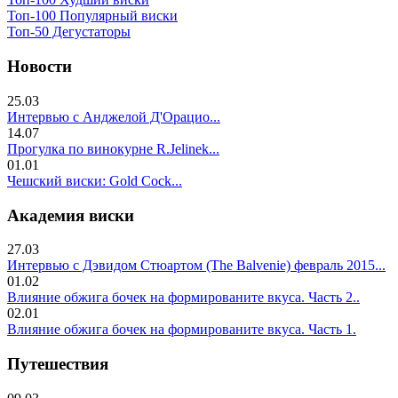
Топ-100 Популярный виски
Топ-50 Дегустаторы
Новости
25.03
Интервью с Анджелой Д'Орацио...
14.07
Прогулка по винокурне R.Jelinek...
01.01
Чешский виски: Gold Cock...
Академия виски
27.03
Интервью с Дэвидом Стюартом (The Balvenie) февраль 2015...
01.02
Влияние обжига бочек на формированите вкуса. Часть 2..
02.01
Влияние обжига бочек на формированите вкуса. Часть 1.
Путешествия