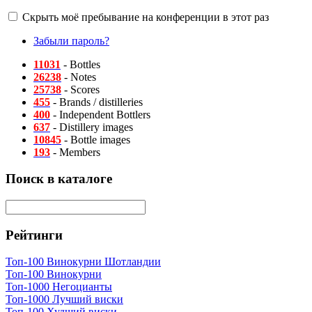
Скрыть моё пребывание на конференции в этот раз
Забыли пароль?
11031
- Bottles
26238
- Notes
25738
- Scores
455
- Brands / distilleries
400
- Independent Bottlers
637
- Distillery images
10845
- Bottle images
193
- Members
Поиск в каталоге
Рейтинги
Топ-100 Винокурни Шотландии
Топ-100 Винокурни
Топ-1000 Негоцианты
Топ-1000 Лучший виски
Топ-100 Худший виски