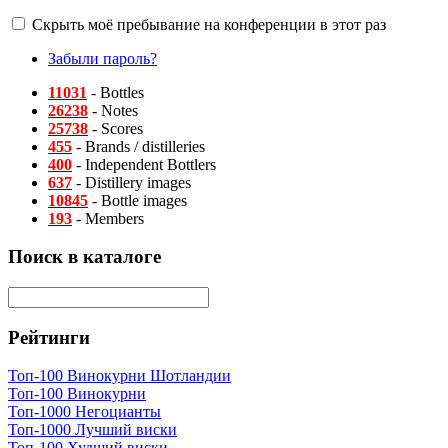
Скрыть моё пребывание на конференции в этот раз
Забыли пароль?
11031
- Bottles
26238
- Notes
25738
- Scores
455
- Brands / distilleries
400
- Independent Bottlers
637
- Distillery images
10845
- Bottle images
193
- Members
Поиск в каталоге
Рейтинги
Топ-100 Винокурни Шотландии
Топ-100 Винокурни
Топ-1000 Негоцианты
Топ-1000 Лучший виски
Топ-100 Худший виски