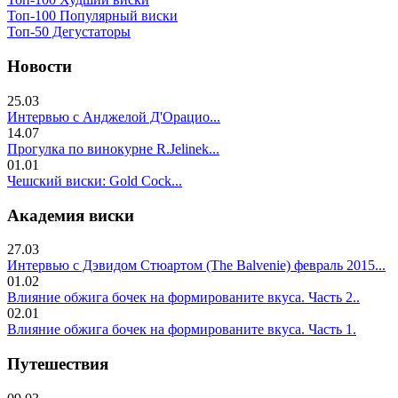
Топ-100 Популярный виски
Топ-50 Дегустаторы
Новости
25.03
Интервью с Анджелой Д'Орацио...
14.07
Прогулка по винокурне R.Jelinek...
01.01
Чешский виски: Gold Cock...
Академия виски
27.03
Интервью с Дэвидом Стюартом (The Balvenie) февраль 2015...
01.02
Влияние обжига бочек на формированите вкуса. Часть 2..
02.01
Влияние обжига бочек на формированите вкуса. Часть 1.
Путешествия