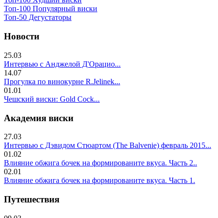
Топ-100 Популярный виски
Топ-50 Дегустаторы
Новости
25.03
Интервью с Анджелой Д'Орацио...
14.07
Прогулка по винокурне R.Jelinek...
01.01
Чешский виски: Gold Cock...
Академия виски
27.03
Интервью с Дэвидом Стюартом (The Balvenie) февраль 2015...
01.02
Влияние обжига бочек на формированите вкуса. Часть 2..
02.01
Влияние обжига бочек на формированите вкуса. Часть 1.
Путешествия