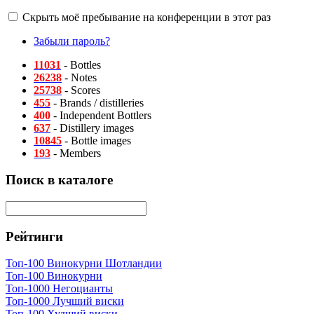
Скрыть моё пребывание на конференции в этот раз
Забыли пароль?
11031
- Bottles
26238
- Notes
25738
- Scores
455
- Brands / distilleries
400
- Independent Bottlers
637
- Distillery images
10845
- Bottle images
193
- Members
Поиск в каталоге
Рейтинги
Топ-100 Винокурни Шотландии
Топ-100 Винокурни
Топ-1000 Негоцианты
Топ-1000 Лучший виски
Топ-100 Худший виски