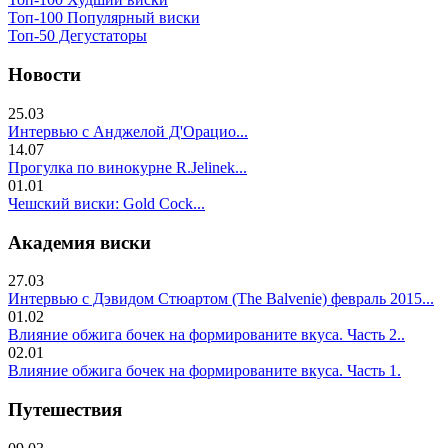
Топ-100 Популярный виски
Топ-50 Дегустаторы
Новости
25.03
Интервью с Анджелой Д'Орацио...
14.07
Прогулка по винокурне R.Jelinek...
01.01
Чешский виски: Gold Cock...
Академия виски
27.03
Интервью с Дэвидом Стюартом (The Balvenie) февраль 2015...
01.02
Влияние обжига бочек на формированите вкуса. Часть 2..
02.01
Влияние обжига бочек на формированите вкуса. Часть 1.
Путешествия