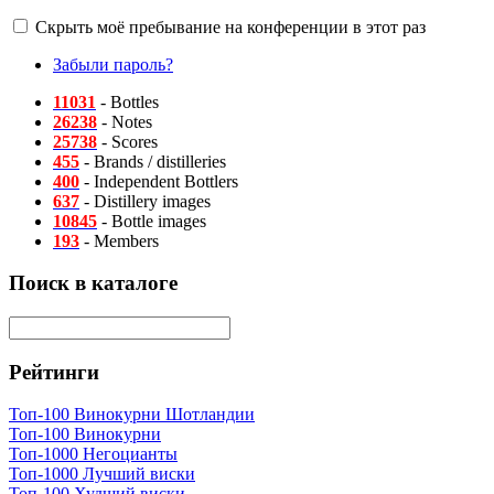
Скрыть моё пребывание на конференции в этот раз
Забыли пароль?
11031
- Bottles
26238
- Notes
25738
- Scores
455
- Brands / distilleries
400
- Independent Bottlers
637
- Distillery images
10845
- Bottle images
193
- Members
Поиск в каталоге
Рейтинги
Топ-100 Винокурни Шотландии
Топ-100 Винокурни
Топ-1000 Негоцианты
Топ-1000 Лучший виски
Топ-100 Худший виски