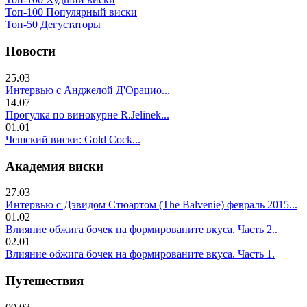
Топ-100 Популярный виски
Топ-50 Дегустаторы
Новости
25.03
Интервью с Анджелой Д'Орацио...
14.07
Прогулка по винокурне R.Jelinek...
01.01
Чешский виски: Gold Cock...
Академия виски
27.03
Интервью с Дэвидом Стюартом (The Balvenie) февраль 2015...
01.02
Влияние обжига бочек на формированите вкуса. Часть 2..
02.01
Влияние обжига бочек на формированите вкуса. Часть 1.
Путешествия