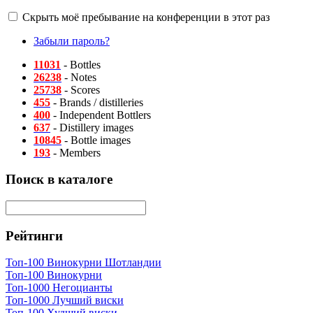
Скрыть моё пребывание на конференции в этот раз
Забыли пароль?
11031
- Bottles
26238
- Notes
25738
- Scores
455
- Brands / distilleries
400
- Independent Bottlers
637
- Distillery images
10845
- Bottle images
193
- Members
Поиск в каталоге
Рейтинги
Топ-100 Винокурни Шотландии
Топ-100 Винокурни
Топ-1000 Негоцианты
Топ-1000 Лучший виски
Топ-100 Худший виски