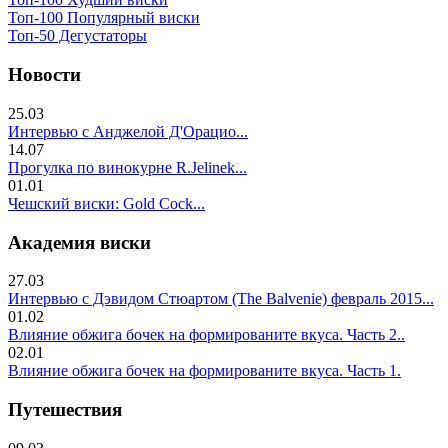
Топ-100 Популярный виски
Топ-50 Дегустаторы
Новости
25.03
Интервью с Анджелой Д'Орацио...
14.07
Прогулка по винокурне R.Jelinek...
01.01
Чешский виски: Gold Cock...
Академия виски
27.03
Интервью с Дэвидом Стюартом (The Balvenie) февраль 2015...
01.02
Влияние обжига бочек на формированите вкуса. Часть 2..
02.01
Влияние обжига бочек на формированите вкуса. Часть 1.
Путешествия