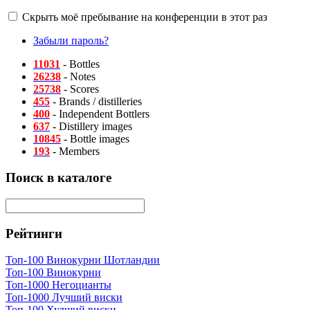
Скрыть моё пребывание на конференции в этот раз
Забыли пароль?
11031
- Bottles
26238
- Notes
25738
- Scores
455
- Brands / distilleries
400
- Independent Bottlers
637
- Distillery images
10845
- Bottle images
193
- Members
Поиск в каталоге
Рейтинги
Топ-100 Винокурни Шотландии
Топ-100 Винокурни
Топ-1000 Негоцианты
Топ-1000 Лучший виски
Топ-100 Худший виски