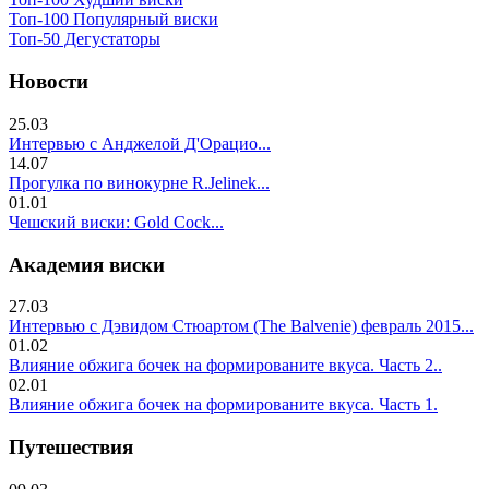
Топ-100 Популярный виски
Топ-50 Дегустаторы
Новости
25.03
Интервью с Анджелой Д'Орацио...
14.07
Прогулка по винокурне R.Jelinek...
01.01
Чешский виски: Gold Cock...
Академия виски
27.03
Интервью с Дэвидом Стюартом (The Balvenie) февраль 2015...
01.02
Влияние обжига бочек на формированите вкуса. Часть 2..
02.01
Влияние обжига бочек на формированите вкуса. Часть 1.
Путешествия