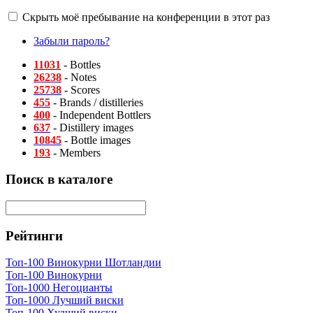
Скрыть моё пребывание на конференции в этот раз
Забыли пароль?
11031
- Bottles
26238
- Notes
25738
- Scores
455
- Brands / distilleries
400
- Independent Bottlers
637
- Distillery images
10845
- Bottle images
193
- Members
Поиск в каталоге
Рейтинги
Топ-100 Винокурни Шотландии
Топ-100 Винокурни
Топ-1000 Негоцианты
Топ-1000 Лучший виски
Топ-100 Худший виски