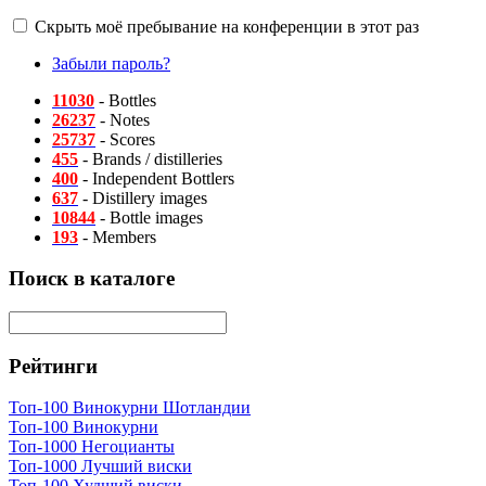
Скрыть моё пребывание на конференции в этот раз
Забыли пароль?
11030
- Bottles
26237
- Notes
25737
- Scores
455
- Brands / distilleries
400
- Independent Bottlers
637
- Distillery images
10844
- Bottle images
193
- Members
Поиск в каталоге
Рейтинги
Топ-100 Винокурни Шотландии
Топ-100 Винокурни
Топ-1000 Негоцианты
Топ-1000 Лучший виски
Топ-100 Худший виски