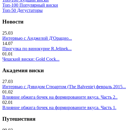
Топ-100 Популярный виски
Топ-50 Дегустаторы
Новости
25.03
Интервью с Анджелой Д'Орацио...
14.07
Прогулка по винокурне R.Jelinek...
01.01
Чешский виски: Gold Cock...
Академия виски
27.03
Интервью с Дэвидом Стюартом (The Balvenie) февраль 2015...
01.02
Влияние обжига бочек на формированите вкуса. Часть 2..
02.01
Влияние обжига бочек на формированите вкуса. Часть 1.
Путешествия