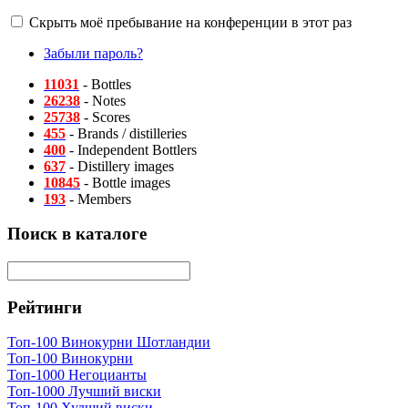
Скрыть моё пребывание на конференции в этот раз
Забыли пароль?
11031
- Bottles
26238
- Notes
25738
- Scores
455
- Brands / distilleries
400
- Independent Bottlers
637
- Distillery images
10845
- Bottle images
193
- Members
Поиск в каталоге
Рейтинги
Топ-100 Винокурни Шотландии
Топ-100 Винокурни
Топ-1000 Негоцианты
Топ-1000 Лучший виски
Топ-100 Худший виски