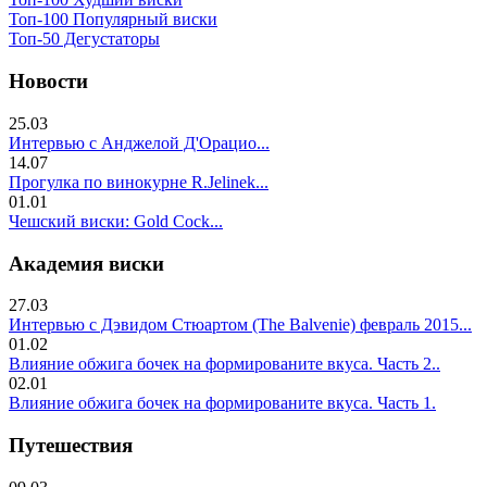
Топ-100 Популярный виски
Топ-50 Дегустаторы
Новости
25.03
Интервью с Анджелой Д'Орацио...
14.07
Прогулка по винокурне R.Jelinek...
01.01
Чешский виски: Gold Cock...
Академия виски
27.03
Интервью с Дэвидом Стюартом (The Balvenie) февраль 2015...
01.02
Влияние обжига бочек на формированите вкуса. Часть 2..
02.01
Влияние обжига бочек на формированите вкуса. Часть 1.
Путешествия