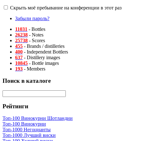
Скрыть моё пребывание на конференции в этот раз
Забыли пароль?
11031
- Bottles
26238
- Notes
25738
- Scores
455
- Brands / distilleries
400
- Independent Bottlers
637
- Distillery images
10845
- Bottle images
193
- Members
Поиск в каталоге
Рейтинги
Топ-100 Винокурни Шотландии
Топ-100 Винокурни
Топ-1000 Негоцианты
Топ-1000 Лучший виски
Топ-100 Худший виски