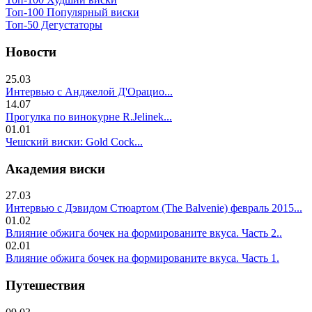
Топ-100 Популярный виски
Топ-50 Дегустаторы
Новости
25.03
Интервью с Анджелой Д'Орацио...
14.07
Прогулка по винокурне R.Jelinek...
01.01
Чешский виски: Gold Cock...
Академия виски
27.03
Интервью с Дэвидом Стюартом (The Balvenie) февраль 2015...
01.02
Влияние обжига бочек на формированите вкуса. Часть 2..
02.01
Влияние обжига бочек на формированите вкуса. Часть 1.
Путешествия