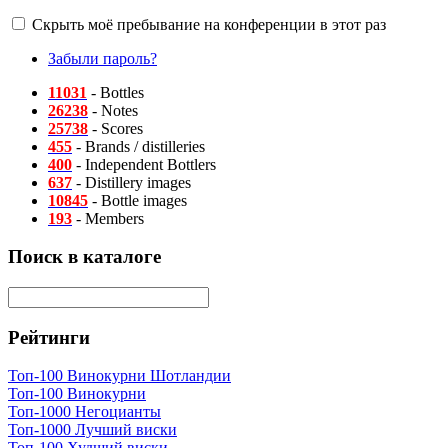
Скрыть моё пребывание на конференции в этот раз
Забыли пароль?
11031
- Bottles
26238
- Notes
25738
- Scores
455
- Brands / distilleries
400
- Independent Bottlers
637
- Distillery images
10845
- Bottle images
193
- Members
Поиск в каталоге
Рейтинги
Топ-100 Винокурни Шотландии
Топ-100 Винокурни
Топ-1000 Негоцианты
Топ-1000 Лучший виски
Топ-100 Худший виски