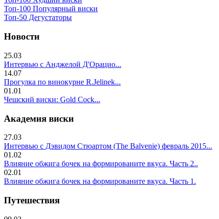
Топ-100 Популярный виски
Топ-50 Дегустаторы
Новости
25.03
Интервью с Анджелой Д'Орацио...
14.07
Прогулка по винокурне R.Jelinek...
01.01
Чешский виски: Gold Cock...
Академия виски
27.03
Интервью с Дэвидом Стюартом (The Balvenie) февраль 2015...
01.02
Влияние обжига бочек на формированите вкуса. Часть 2..
02.01
Влияние обжига бочек на формированите вкуса. Часть 1.
Путешествия