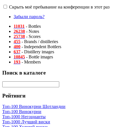
Скрыть моё пребывание на конференции в этот раз
Забыли пароль?
11031
- Bottles
26238
- Notes
25738
- Scores
455
- Brands / distilleries
400
- Independent Bottlers
637
- Distillery images
10845
- Bottle images
193
- Members
Поиск в каталоге
Рейтинги
Топ-100 Винокурни Шотландии
Топ-100 Винокурни
Топ-1000 Негоцианты
Топ-1000 Лучший виски
Топ-100 Худший виски