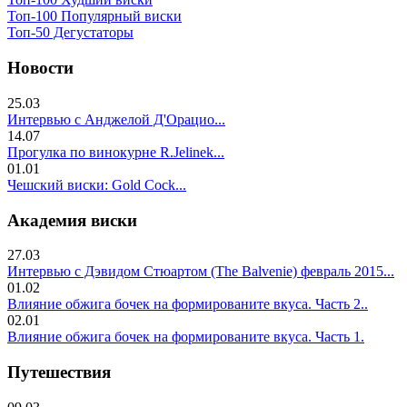
Топ-100 Популярный виски
Топ-50 Дегустаторы
Новости
25.03
Интервью с Анджелой Д'Орацио...
14.07
Прогулка по винокурне R.Jelinek...
01.01
Чешский виски: Gold Cock...
Академия виски
27.03
Интервью с Дэвидом Стюартом (The Balvenie) февраль 2015...
01.02
Влияние обжига бочек на формированите вкуса. Часть 2..
02.01
Влияние обжига бочек на формированите вкуса. Часть 1.
Путешествия