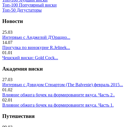
Топ-100 Популярный виски
Топ-50 Дегустаторы
Новости
25.03
Интервью с Анджелой Д'Орацио...
14.07
Прогулка по винокурне R.Jelinek...
01.01
Чешский виски: Gold Cock...
Академия виски
27.03
Интервью с Дэвидом Стюартом (The Balvenie) февраль 2015...
01.02
Влияние обжига бочек на формированите вкуса. Часть 2..
02.01
Влияние обжига бочек на формированите вкуса. Часть 1.
Путешествия