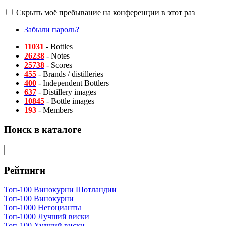
Скрыть моё пребывание на конференции в этот раз
Забыли пароль?
11031
- Bottles
26238
- Notes
25738
- Scores
455
- Brands / distilleries
400
- Independent Bottlers
637
- Distillery images
10845
- Bottle images
193
- Members
Поиск в каталоге
Рейтинги
Топ-100 Винокурни Шотландии
Топ-100 Винокурни
Топ-1000 Негоцианты
Топ-1000 Лучший виски
Топ-100 Худший виски