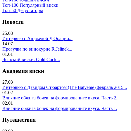
Топ-100 Популярный виски
Топ-50 Дегустаторы
Новости
25.03
Интервью с Анджелой Д'Орацио...
14.07
Прогулка по винокурне R.Jelinek...
01.01
Чешский виски: Gold Cock...
Академия виски
27.03
Интервью с Дэвидом Стюартом (The Balvenie) февраль 2015...
01.02
Влияние обжига бочек на формированите вкуса. Часть 2..
02.01
Влияние обжига бочек на формированите вкуса. Часть 1.
Путешествия