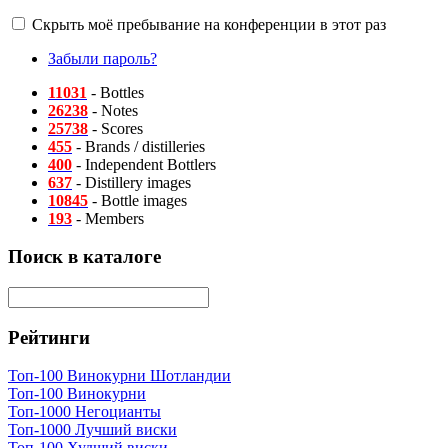
Скрыть моё пребывание на конференции в этот раз
Забыли пароль?
11031
- Bottles
26238
- Notes
25738
- Scores
455
- Brands / distilleries
400
- Independent Bottlers
637
- Distillery images
10845
- Bottle images
193
- Members
Поиск в каталоге
Рейтинги
Топ-100 Винокурни Шотландии
Топ-100 Винокурни
Топ-1000 Негоцианты
Топ-1000 Лучший виски
Топ-100 Худший виски