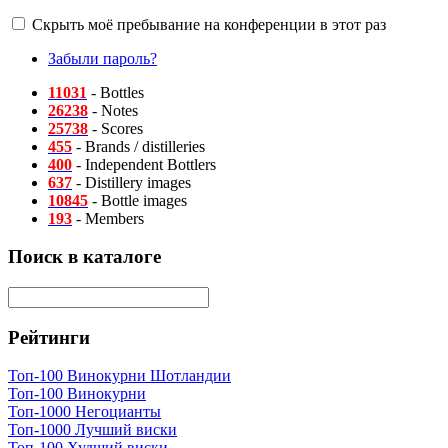
Скрыть моё пребывание на конференции в этот раз
Забыли пароль?
11031
- Bottles
26238
- Notes
25738
- Scores
455
- Brands / distilleries
400
- Independent Bottlers
637
- Distillery images
10845
- Bottle images
193
- Members
Поиск в каталоге
Рейтинги
Топ-100 Винокурни Шотландии
Топ-100 Винокурни
Топ-1000 Негоцианты
Топ-1000 Лучший виски
Топ-100 Худший виски