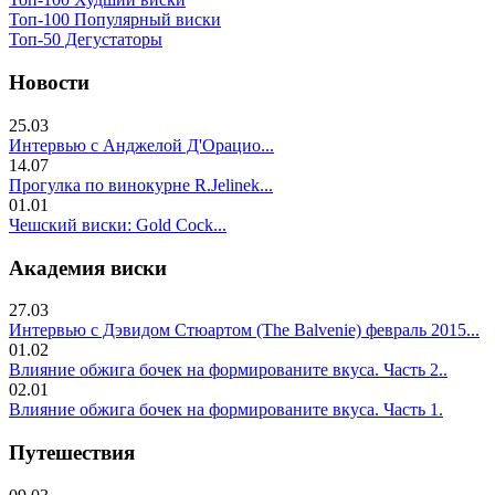
Топ-100 Популярный виски
Топ-50 Дегустаторы
Новости
25.03
Интервью с Анджелой Д'Орацио...
14.07
Прогулка по винокурне R.Jelinek...
01.01
Чешский виски: Gold Cock...
Академия виски
27.03
Интервью с Дэвидом Стюартом (The Balvenie) февраль 2015...
01.02
Влияние обжига бочек на формированите вкуса. Часть 2..
02.01
Влияние обжига бочек на формированите вкуса. Часть 1.
Путешествия