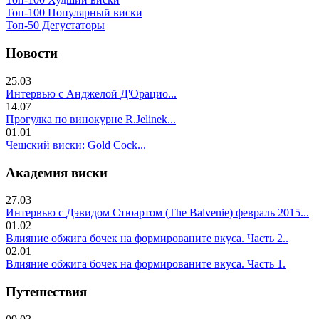
Топ-100 Популярный виски
Топ-50 Дегустаторы
Новости
25.03
Интервью с Анджелой Д'Орацио...
14.07
Прогулка по винокурне R.Jelinek...
01.01
Чешский виски: Gold Cock...
Академия виски
27.03
Интервью с Дэвидом Стюартом (The Balvenie) февраль 2015...
01.02
Влияние обжига бочек на формированите вкуса. Часть 2..
02.01
Влияние обжига бочек на формированите вкуса. Часть 1.
Путешествия