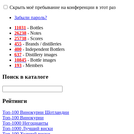
Скрыть моё пребывание на конференции в этот раз
Забыли пароль?
11031
- Bottles
26238
- Notes
25738
- Scores
455
- Brands / distilleries
400
- Independent Bottlers
637
- Distillery images
10845
- Bottle images
193
- Members
Поиск в каталоге
Рейтинги
Топ-100 Винокурни Шотландии
Топ-100 Винокурни
Топ-1000 Негоцианты
Топ-1000 Лучший виски
Топ-100 Худший виски