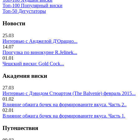
Топ-100 Популярный виски
Топ-50 Дегустаторы
Новости
25.03
Интервью с Анджелой Д'Орацио...
14.07
Прогулка по винокурне R.Jelinek...
01.01
Чешский виски: Gold Cock...
Академия виски
27.03
Интервью с Дэвидом Стюартом (The Balvenie) февраль 2015...
01.02
Влияние обжига бочек на формированите вкуса. Часть 2..
02.01
Влияние обжига бочек на формированите вкуса. Часть 1.
Путешествия