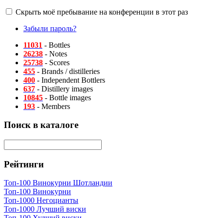
Скрыть моё пребывание на конференции в этот раз
Забыли пароль?
11031
- Bottles
26238
- Notes
25738
- Scores
455
- Brands / distilleries
400
- Independent Bottlers
637
- Distillery images
10845
- Bottle images
193
- Members
Поиск в каталоге
Рейтинги
Топ-100 Винокурни Шотландии
Топ-100 Винокурни
Топ-1000 Негоцианты
Топ-1000 Лучший виски
Топ-100 Худший виски