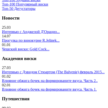
Топ-100 Популярный виски
Топ-50 Дегустаторы
Новости
25.03
Интервью с Анджелой Д'Орацио...
14.07
Прогулка по винокурне R.Jelinek...
01.01
Чешский виски: Gold Cock...
Академия виски
27.03
Интервью с Дэвидом Стюартом (The Balvenie) февраль 2015...
01.02
Влияние обжига бочек на формированите вкуса. Часть 2..
02.01
Влияние обжига бочек на формированите вкуса. Часть 1.
Путешествия