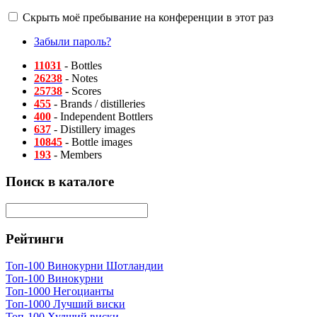
Скрыть моё пребывание на конференции в этот раз
Забыли пароль?
11031
- Bottles
26238
- Notes
25738
- Scores
455
- Brands / distilleries
400
- Independent Bottlers
637
- Distillery images
10845
- Bottle images
193
- Members
Поиск в каталоге
Рейтинги
Топ-100 Винокурни Шотландии
Топ-100 Винокурни
Топ-1000 Негоцианты
Топ-1000 Лучший виски
Топ-100 Худший виски