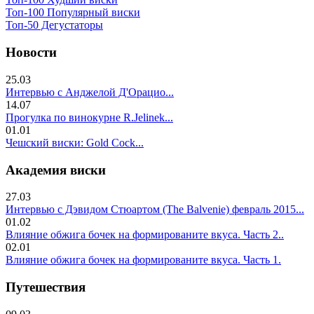
Топ-100 Популярный виски
Топ-50 Дегустаторы
Новости
25.03
Интервью с Анджелой Д'Орацио...
14.07
Прогулка по винокурне R.Jelinek...
01.01
Чешский виски: Gold Cock...
Академия виски
27.03
Интервью с Дэвидом Стюартом (The Balvenie) февраль 2015...
01.02
Влияние обжига бочек на формированите вкуса. Часть 2..
02.01
Влияние обжига бочек на формированите вкуса. Часть 1.
Путешествия