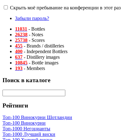
Скрыть моё пребывание на конференции в этот раз
Забыли пароль?
11031
- Bottles
26238
- Notes
25738
- Scores
455
- Brands / distilleries
400
- Independent Bottlers
637
- Distillery images
10845
- Bottle images
193
- Members
Поиск в каталоге
Рейтинги
Топ-100 Винокурни Шотландии
Топ-100 Винокурни
Топ-1000 Негоцианты
Топ-1000 Лучший виски
Топ-100 Худший виски