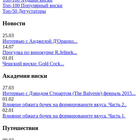
Топ-100 Популярный виски
Топ-50 Дегустаторы
Новости
25.03
Интервью с Анджелой Д'Орацио...
14.07
Прогулка по винокурне R.Jelinek...
01.01
Чешский виски: Gold Cock...
Академия виски
27.03
Интервью с Дэвидом Стюартом (The Balvenie) февраль 2015...
01.02
Влияние обжига бочек на формированите вкуса. Часть 2..
02.01
Влияние обжига бочек на формированите вкуса. Часть 1.
Путешествия