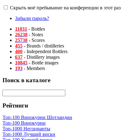
Скрыть моё пребывание на конференции в этот раз
Забыли пароль?
11031
- Bottles
26238
- Notes
25738
- Scores
455
- Brands / distilleries
400
- Independent Bottlers
637
- Distillery images
10845
- Bottle images
193
- Members
Поиск в каталоге
Рейтинги
Топ-100 Винокурни Шотландии
Топ-100 Винокурни
Топ-1000 Негоцианты
Топ-1000 Лучший виски
Топ-100 Худший виски