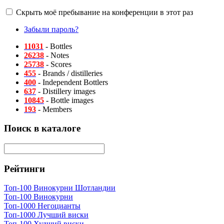
Скрыть моё пребывание на конференции в этот раз
Забыли пароль?
11031
- Bottles
26238
- Notes
25738
- Scores
455
- Brands / distilleries
400
- Independent Bottlers
637
- Distillery images
10845
- Bottle images
193
- Members
Поиск в каталоге
Рейтинги
Топ-100 Винокурни Шотландии
Топ-100 Винокурни
Топ-1000 Негоцианты
Топ-1000 Лучший виски
Топ-100 Худший виски