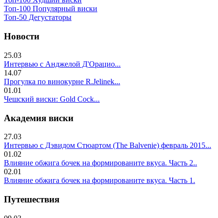
Топ-100 Популярный виски
Топ-50 Дегустаторы
Новости
25.03
Интервью с Анджелой Д'Орацио...
14.07
Прогулка по винокурне R.Jelinek...
01.01
Чешский виски: Gold Cock...
Академия виски
27.03
Интервью с Дэвидом Стюартом (The Balvenie) февраль 2015...
01.02
Влияние обжига бочек на формированите вкуса. Часть 2..
02.01
Влияние обжига бочек на формированите вкуса. Часть 1.
Путешествия