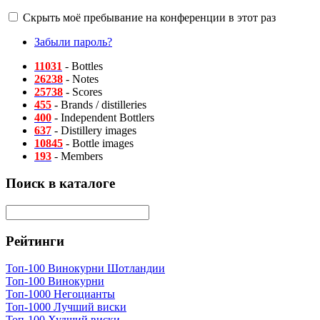
Скрыть моё пребывание на конференции в этот раз
Забыли пароль?
11031
- Bottles
26238
- Notes
25738
- Scores
455
- Brands / distilleries
400
- Independent Bottlers
637
- Distillery images
10845
- Bottle images
193
- Members
Поиск в каталоге
Рейтинги
Топ-100 Винокурни Шотландии
Топ-100 Винокурни
Топ-1000 Негоцианты
Топ-1000 Лучший виски
Топ-100 Худший виски