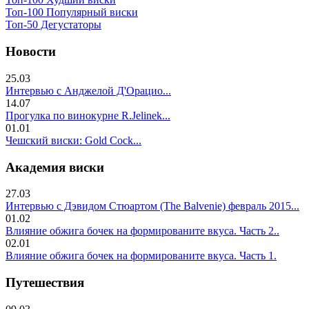
Топ-100 Популярный виски
Топ-50 Дегустаторы
Новости
25.03
Интервью с Анджелой Д'Орацио...
14.07
Прогулка по винокурне R.Jelinek...
01.01
Чешский виски: Gold Cock...
Академия виски
27.03
Интервью с Дэвидом Стюартом (The Balvenie) февраль 2015...
01.02
Влияние обжига бочек на формированите вкуса. Часть 2..
02.01
Влияние обжига бочек на формированите вкуса. Часть 1.
Путешествия