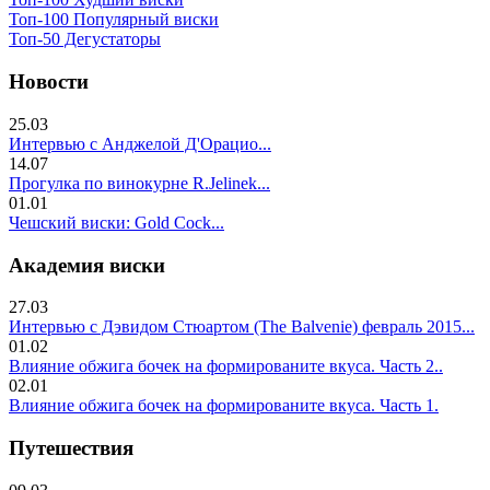
Топ-100 Популярный виски
Топ-50 Дегустаторы
Новости
25.03
Интервью с Анджелой Д'Орацио...
14.07
Прогулка по винокурне R.Jelinek...
01.01
Чешский виски: Gold Cock...
Академия виски
27.03
Интервью с Дэвидом Стюартом (The Balvenie) февраль 2015...
01.02
Влияние обжига бочек на формированите вкуса. Часть 2..
02.01
Влияние обжига бочек на формированите вкуса. Часть 1.
Путешествия