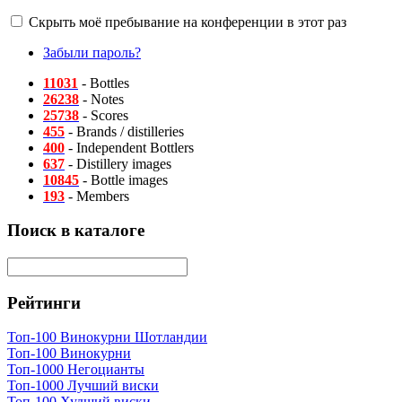
Скрыть моё пребывание на конференции в этот раз
Забыли пароль?
11031
- Bottles
26238
- Notes
25738
- Scores
455
- Brands / distilleries
400
- Independent Bottlers
637
- Distillery images
10845
- Bottle images
193
- Members
Поиск в каталоге
Рейтинги
Топ-100 Винокурни Шотландии
Топ-100 Винокурни
Топ-1000 Негоцианты
Топ-1000 Лучший виски
Топ-100 Худший виски