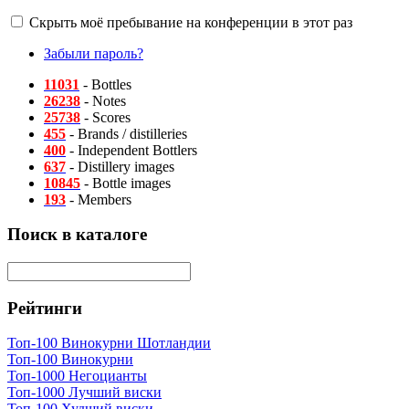
Скрыть моё пребывание на конференции в этот раз
Забыли пароль?
11031
- Bottles
26238
- Notes
25738
- Scores
455
- Brands / distilleries
400
- Independent Bottlers
637
- Distillery images
10845
- Bottle images
193
- Members
Поиск в каталоге
Рейтинги
Топ-100 Винокурни Шотландии
Топ-100 Винокурни
Топ-1000 Негоцианты
Топ-1000 Лучший виски
Топ-100 Худший виски