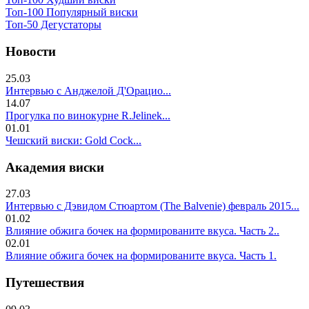
Топ-100 Популярный виски
Топ-50 Дегустаторы
Новости
25.03
Интервью с Анджелой Д'Орацио...
14.07
Прогулка по винокурне R.Jelinek...
01.01
Чешский виски: Gold Cock...
Академия виски
27.03
Интервью с Дэвидом Стюартом (The Balvenie) февраль 2015...
01.02
Влияние обжига бочек на формированите вкуса. Часть 2..
02.01
Влияние обжига бочек на формированите вкуса. Часть 1.
Путешествия