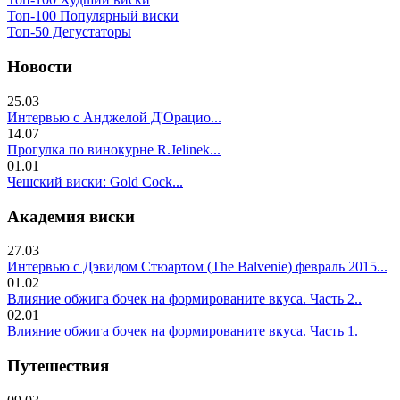
Топ-100 Популярный виски
Топ-50 Дегустаторы
Новости
25.03
Интервью с Анджелой Д'Орацио...
14.07
Прогулка по винокурне R.Jelinek...
01.01
Чешский виски: Gold Cock...
Академия виски
27.03
Интервью с Дэвидом Стюартом (The Balvenie) февраль 2015...
01.02
Влияние обжига бочек на формированите вкуса. Часть 2..
02.01
Влияние обжига бочек на формированите вкуса. Часть 1.
Путешествия