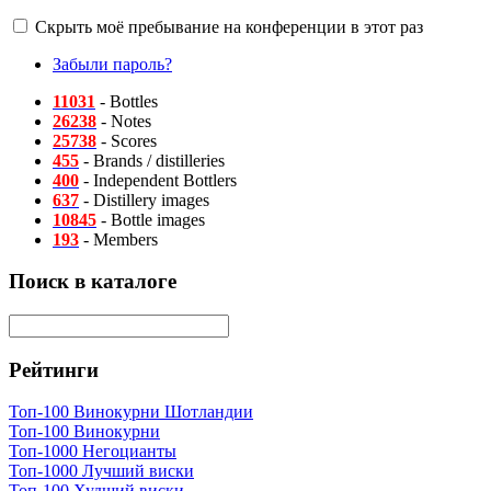
Скрыть моё пребывание на конференции в этот раз
Забыли пароль?
11031
- Bottles
26238
- Notes
25738
- Scores
455
- Brands / distilleries
400
- Independent Bottlers
637
- Distillery images
10845
- Bottle images
193
- Members
Поиск в каталоге
Рейтинги
Топ-100 Винокурни Шотландии
Топ-100 Винокурни
Топ-1000 Негоцианты
Топ-1000 Лучший виски
Топ-100 Худший виски