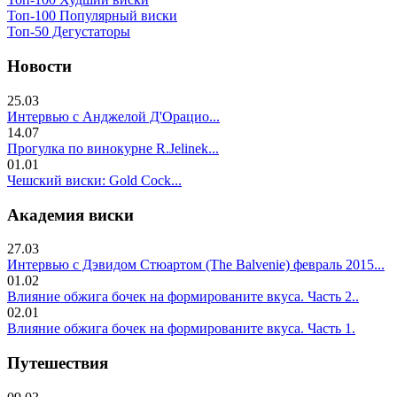
Топ-100 Популярный виски
Топ-50 Дегустаторы
Новости
25.03
Интервью с Анджелой Д'Орацио...
14.07
Прогулка по винокурне R.Jelinek...
01.01
Чешский виски: Gold Cock...
Академия виски
27.03
Интервью с Дэвидом Стюартом (The Balvenie) февраль 2015...
01.02
Влияние обжига бочек на формированите вкуса. Часть 2..
02.01
Влияние обжига бочек на формированите вкуса. Часть 1.
Путешествия