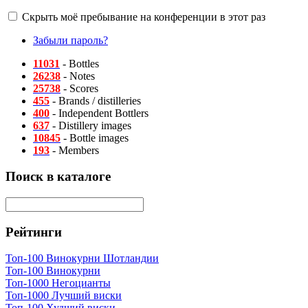
Скрыть моё пребывание на конференции в этот раз
Забыли пароль?
11031
- Bottles
26238
- Notes
25738
- Scores
455
- Brands / distilleries
400
- Independent Bottlers
637
- Distillery images
10845
- Bottle images
193
- Members
Поиск в каталоге
Рейтинги
Топ-100 Винокурни Шотландии
Топ-100 Винокурни
Топ-1000 Негоцианты
Топ-1000 Лучший виски
Топ-100 Худший виски