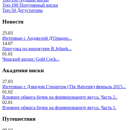
Топ-100 Популярный виски
Топ-50 Дегустаторы
Новости
25.03
Интервью с Анджелой Д'Орацио...
14.07
Прогулка по винокурне R.Jelinek...
01.01
Чешский виски: Gold Cock...
Академия виски
27.03
Интервью с Дэвидом Стюартом (The Balvenie) февраль 2015...
01.02
Влияние обжига бочек на формированите вкуса. Часть 2..
02.01
Влияние обжига бочек на формированите вкуса. Часть 1.
Путешествия