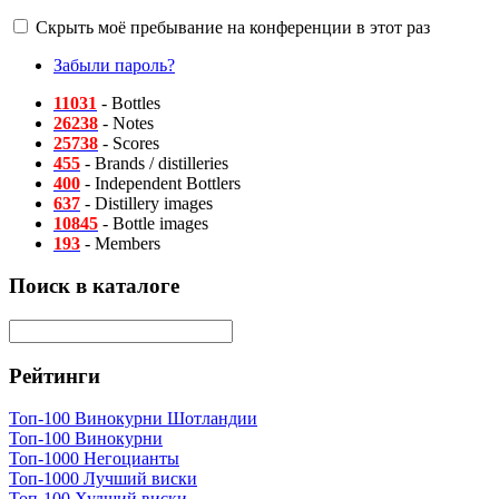
Скрыть моё пребывание на конференции в этот раз
Забыли пароль?
11031
- Bottles
26238
- Notes
25738
- Scores
455
- Brands / distilleries
400
- Independent Bottlers
637
- Distillery images
10845
- Bottle images
193
- Members
Поиск в каталоге
Рейтинги
Топ-100 Винокурни Шотландии
Топ-100 Винокурни
Топ-1000 Негоцианты
Топ-1000 Лучший виски
Топ-100 Худший виски